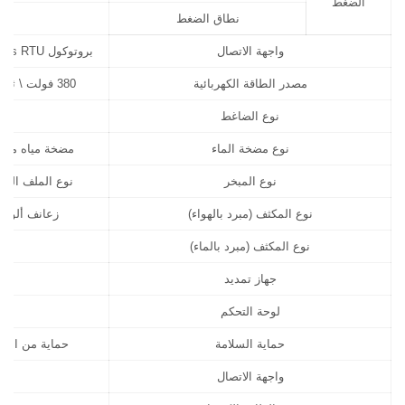
الضغط
نطاق الضغط
واجهة الاتصال
بروتوكول Modbus RTU، منفذ RS485، ناقل CAN bus اختياري، أو إيثرنت (TCP/IP)
مصدر الطاقة الكهربائية
380 فولت \ ثلاثي الأطوار \ 50 هيرتز (مصدر طاقة غير قياسي قابل للتخصيص)
نوع الضاغط
نوع مضخة الماء
مضخة مياه متعد
نوع المبخر
نوع الملف الفول
نوع المكثف (مبرد بالهواء)
زعانف ألومني
نوع المكثف (مبرد بالماء)
جهاز تمديد
لوحة التحكم
حماية السلامة
حماية من الضغط
واجهة الاتصال