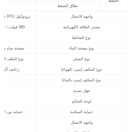
الضغط
نطاق الضغط
واجهة الاتصال
بروتوكول Modbus RTU، منفذ RS485، ناقل CAN bus اختياري، أو إيثرنت (TCP/IP)
مصدر الطاقة الكهربائية
380 فولت \ ثلاثي الأطوار \ 50 هيرتز (مصدر طاقة غير قياسي قابل للتخصيص)
نوع الضاغط
نوع مضخة الماء
مضخة مياه متعد
نوع المبخر
نوع الملف الفول
نوع المكثف (مبرد بالهواء)
زعانف ألومني
نوع المكثف (مبرد بالماء)
جهاز تمديد
لوحة التحكم
حماية السلامة
حماية من الضغط
واجهة الاتصال