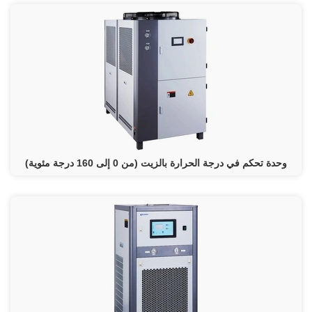
وحدة تحكم في درجة الحرارة بالزيت (من 0 إلى 160 درجة مئوية)