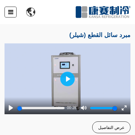

مبرد سائل القطع (شيلر)
Play
00:28
Play
Mute
Enter
fulls
عرض التفاصيل