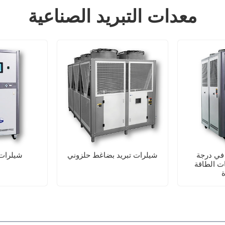
معدات التبريد الصناعية
في درجة
شيلرات تبريد بضاغط حلزوني
شيلرات 
ات الطاقة
ة