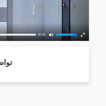
00:58
Mute
Enter
fullscreen
تواص