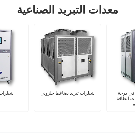
معدات التبريد الصناعية
في درجة
شيلرات تبريد بضاغط حلزوني
شيلرات 
ات الطاقة
ة